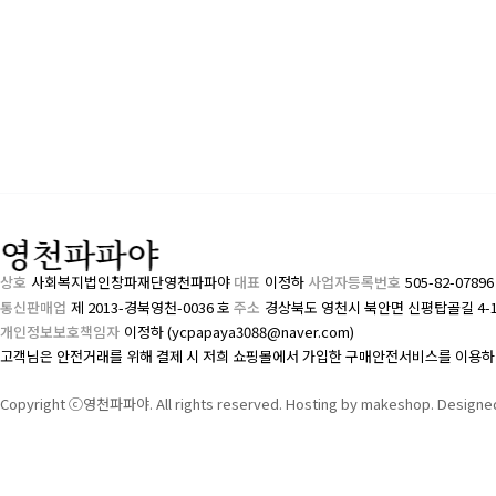
상호
사회복지법인창파재단영천파파야
대표
이정하
사업자등록번호
505-82-0789
통신판매업
제 2013-경북영천-0036 호
주소
경상북도 영천시 북안면 신평탑골길 4-
개인정보보호책임자
이정하 (ycpapaya3088@naver.com)
고객님은 안전거래를 위해 결제 시 저희 쇼핑몰에서 가입한 구매안전서비스를 이용하
Copyright ⓒ영천파파야. All rights reserved. Hosting by makeshop. Designe